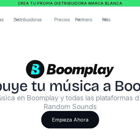
CREA TU PROPIA DISTRIBUIDORA MARCA BLANCA
as
Distribuidoras
Precios
Partners
Más
buye tu música a B
sica en Boomplay y todas las plataformas d
Random Sounds
Empieza Ahora