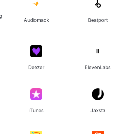
g
Audiomack
Beatport
Deezer
ElevenLabs
iTunes
Jaxsta