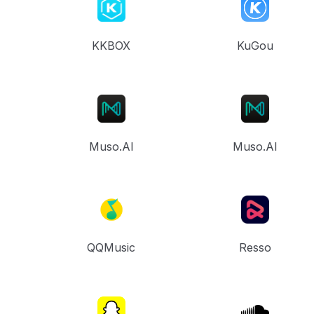
KKBOX
KuGou
Muso.AI
Muso.AI
QQMusic
Resso