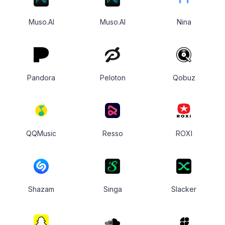
Muso.AI
Muso.AI
Nina
Pandora
Peloton
Qobuz
QQMusic
Resso
ROXI
Shazam
Singa
Slacker