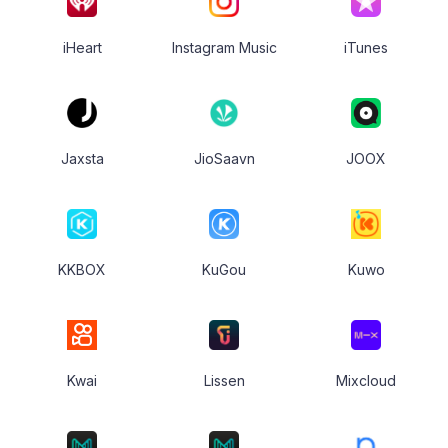
iHeart
Instagram Music
iTunes
Jaxsta
JioSaavn
JOOX
KKBOX
KuGou
Kuwo
Kwai
Lissen
Mixcloud