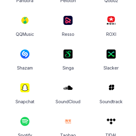
Pandora
Peloton
Qobuz
QQMusic
Resso
ROXI
Shazam
Singa
Slacker
Snapchat
SoundCloud
Soundtrack
Spotify
Taobao
TIDAL