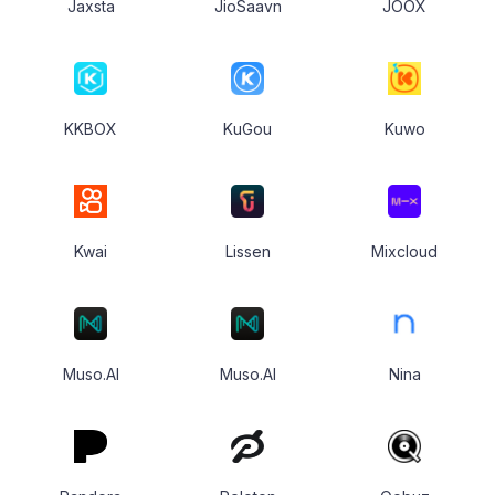
Jaxsta
JioSaavn
JOOX
KKBOX
KuGou
Kuwo
Kwai
Lissen
Mixcloud
Muso.AI
Muso.AI
Nina