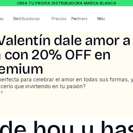
CREA TU PROPIA DISTRIBUIDORA MARCA BLANCA
as
Distribuidoras
Precios
Partners
Más
Valentín dale amor a
a con 20% OFF en
remium
perfecta para celebrar el amor en todas sus formas, 
erlo que invirtiendo en tu pasión?
ra
de hoy y has