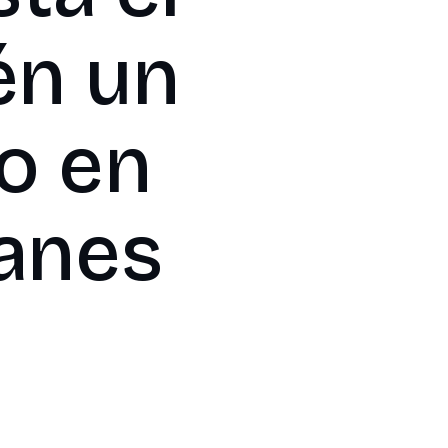
én un
o en
lanes