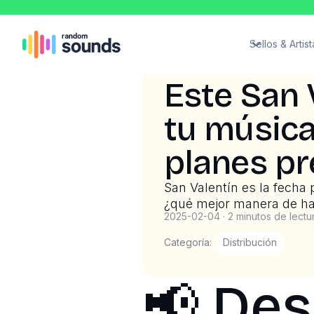
Sellos & Artist
Este San 
tu músic
planes p
San Valentín es la fecha 
¿qué mejor manera de hac
2025-02-04
·
2 minutos de lectu
Categoría:
Distribución
📢 Des