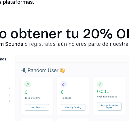
s plataformas.
 obtener tu 20% O
om Sounds
o
regístrate
si aún no eres parte de nuestr