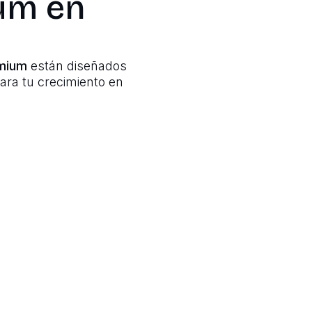
um en
emium
están diseñados
para tu crecimiento en
a