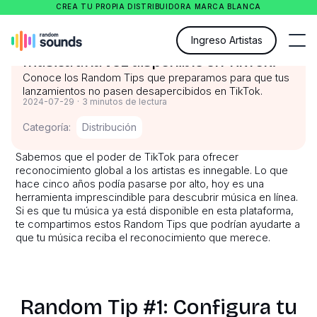
CREA TU PROPIA DISTRIBUIDORA MARCA BLANCA
Random Tips: ¿Qué hacer con tu
Ingreso Artistas
música una vez disponible en TikTok?
Conoce los Random Tips que preparamos para que tus
lanzamientos no pasen desapercibidos en TikTok.
2024-07-29
·
3 minutos de lectura
Categoría:
Distribución
Sabemos que el poder de TikTok para ofrecer
reconocimiento global a los artistas es innegable. Lo que
hace cinco años podía pasarse por alto, hoy es una
herramienta imprescindible para descubrir música en línea.
Si es que tu música ya está disponible en esta plataforma,
te compartimos estos Random Tips que podrían ayudarte a
que tu música reciba el reconocimiento que merece.
Random Tip #1: Configura tu