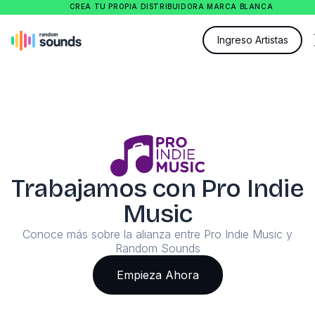
CREA TU PROPIA DISTRIBUIDORA MARCA BLANCA
Ingreso Artistas
Trabajamos con Pro Indie
Music
Conoce más sobre la alianza entre Pro Indie Music y
Random Sounds
Empieza Ahora