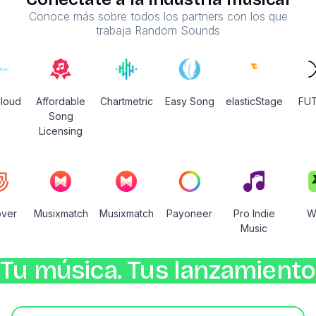
Conoce más sobre todos los partners con los que
trabaja Random Sounds
loud
Affordable
Chartmetric
Easy Song
elasticStage
FU
Song
Licensing
over
Musixmatch
Musixmatch
Payoneer
Pro Indie
W
Music
Tu música. Tus lanzamientos