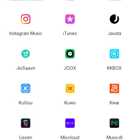
Instagram Music
iTunes
Jaxsta
JioSaavn
JOOX
KKBOX
KuGou
Kuwo
Kwai
Lissen
Mixcloud
Muso.AI