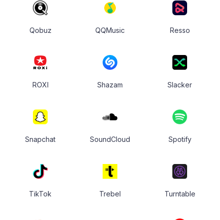
Qobuz
QQMusic
Resso
ROXI
Shazam
Slacker
Snapchat
SoundCloud
Spotify
TikTok
Trebel
Turntable