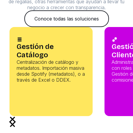
de regalías, otras herramientas que ayudan a llevar tu
negocio a crecer con transparencia.
Conoce todas las soluciones
Gestión de
Gesti
Catálogo
Client
Centralización de catálogo y
Administr
metadatos. Importación masiva
con roles
desde Spotify (metadatos), o a
Gestión d
través de Excel o DDEX.
comisione
Slide 2 of 7.