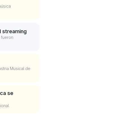
música
l streaming
 fueron
tria Musical de
ica se
ional.