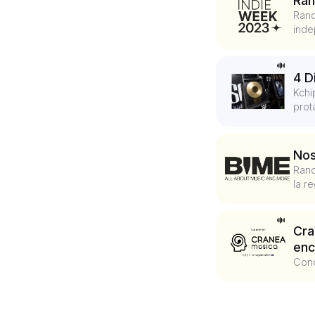
Ran
Rand
inde
4 D
Kchi
prot
Nos
Rand
la re
Cra
enc
Cono