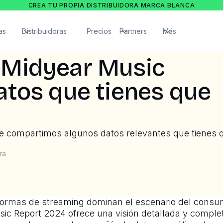
CREA TU PROPIA DISTRIBUIDORA MARCA BLANCA
as
Distribuidoras
Precios
Partners
Más
 Midyear Music
atos que tienes que
te compartimos algunos datos relevantes que tienes 
ra
ormas de streaming dominan el escenario del consu
sic Report 2024 ofrece una visión detallada y compl