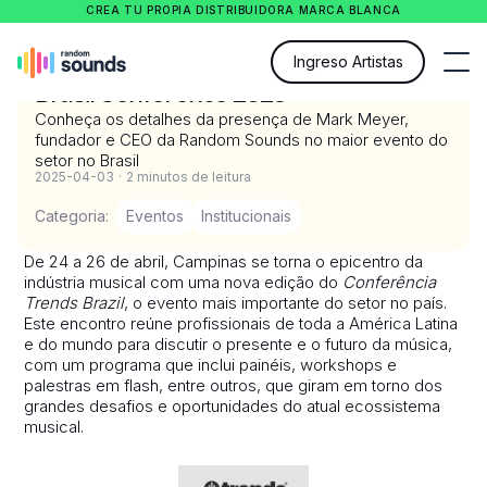
CREA TU PROPIA DISTRIBUIDORA MARCA BLANCA
Random Sounds presente na Trends
Ingreso Artistas
Brasil Conference 2025
Conheça os detalhes da presença de Mark Meyer,
fundador e CEO da Random Sounds no maior evento do
setor no Brasil
2025-04-03
·
2 minutos de leitura
Categoria:
Eventos
Institucionais
De 24 a 26 de abril, Campinas se torna o epicentro da
indústria musical com uma nova edição do
Conferência
Trends Brazil
, o evento mais importante do setor no país.
Este encontro reúne profissionais de toda a América Latina
e do mundo para discutir o presente e o futuro da música,
com um programa que inclui painéis, workshops e
palestras em flash, entre outros, que giram em torno dos
grandes desafios e oportunidades do atual ecossistema
musical.