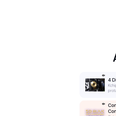
4 D
Kchi
prot
Com
Con