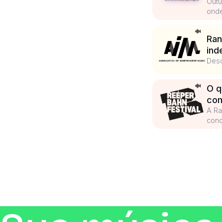
Outu
onde
Ran
ind
Desc
O q
com
A Ra
cono