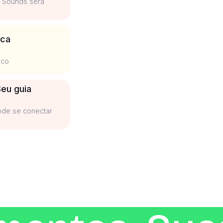
m Sounds será
ica
sco
eu guia
ode se conectar