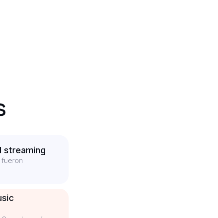
s
l streaming
 fueron
usic