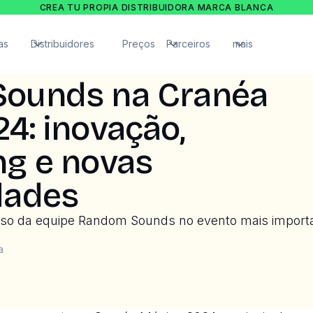
CREA TU PROPIA DISTRIBUIDORA MARCA BLANCA
as
Distribuidores
Preços
Parceiros
mais
ounds na Cranéa
4: inovação,
ng e novas
dades
sso da equipe Random Sounds no evento mais import
a