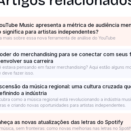
Artigos relacionado
ouTube Music apresenta a métrica de audiência men
o significa para artistas independentes?
a mais sobre essa nova ferramenta de análise do YouTube
oder do merchandising para se conectar com seus 
envolver sua carreira
 estava pensando em fazer merchandising? Aqui estão alguns mo
 deve fazer isso.
scensão da música regional: uma cultura cruzada qu
efinindo a indústria
ubra como a música regional está revolucionando a indústria mus
uras e criando novas oportunidades para artistas independentes.
heça as novas atualizações das letras do Spotify
música, sem fronteiras: como novas melhorias nas letras no Spoti