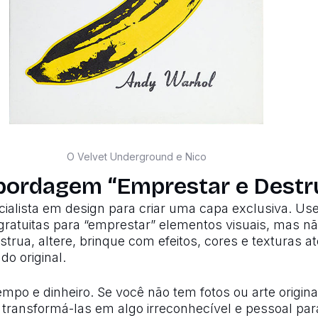
O Velvet Underground e Nico
bordagem “Emprestar e Destru
ialista em design para criar uma capa exclusiva. U
gratuitas para “emprestar” elementos visuais, mas nã
trua, altere, brinque com efeitos, cores e texturas at
o original.
o e dinheiro. Se você não tem fotos ou arte originai
e transformá-las em algo irreconhecível e pessoal pa