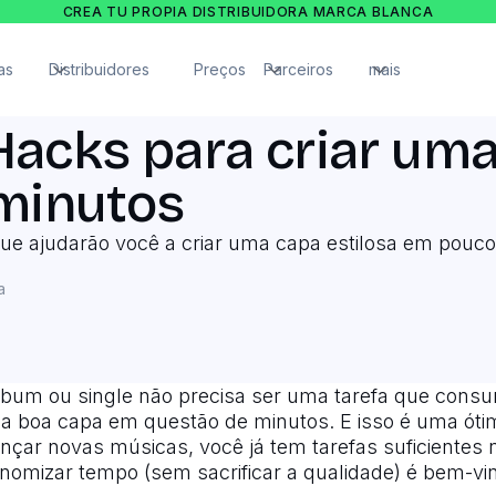
CREA TU PROPIA DISTRIBUIDORA MARCA BLANCA
as
Distribuidores
Preços
Parceiros
mais
acks para criar um
minutos
que ajudarão você a criar uma capa estilosa em pouco
a
álbum ou single não precisa ser uma tarefa que cons
ma boa capa em questão de minutos. E isso é uma ótim
nçar novas músicas, você já tem tarefas suficientes na
nomizar tempo (sem sacrificar a qualidade) é bem-vi