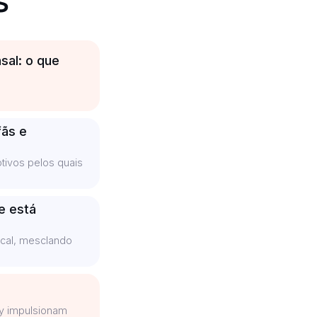
s
sal: o que
fãs e
tivos pelos quais
e está
ical, mesclando
fy impulsionam