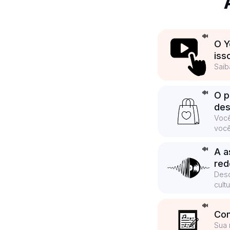
O Y
iss
Saib
O p
des
Você
você
A a
red
Desc
cult
Con
Sua 