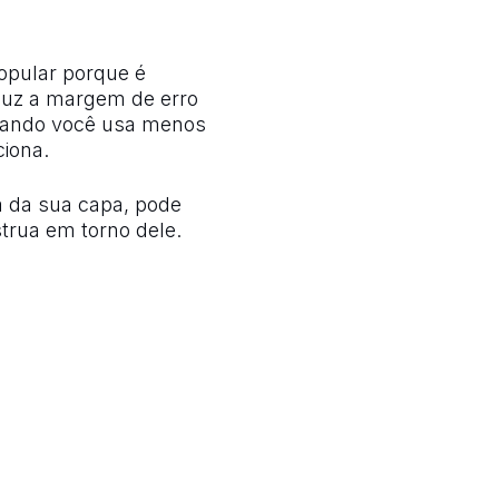
opular porque é
eduz a margem de erro
quando você usa menos
ciona.
a da sua capa, pode
trua em torno dele.