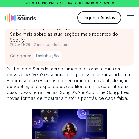
CREA TU PROPIA DISTRIBUIDORA MARCA BLANCA
Por trás de cada música, há uma
Ingreso Artistas
equipe: o Spotify agora a torna visível
Saiba mais sobre as atualizações mais recentes do
Spotify
2025-11-26
·
2 minutos de leitura
Categoria:
Distribução
Na Random Sounds, acreditamos que tornar a música
possível visível é essencial para profissionalizar a indústria.
É por isso que estamos comemorando a nova atualização
do Spotify, que expande os créditos da música e introduz
duas novas ferramentas: SongDNA e About the Song. Três
novas formas de mostrar a história por trás de cada faixa.