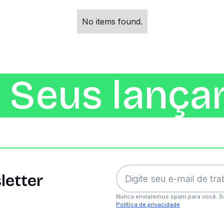
No items found.
 Seus lança
letter
Nunca enviaremos spam para você. S
Política de privacidade