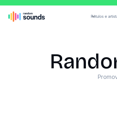
Rótulos e artist
Rando
Promov