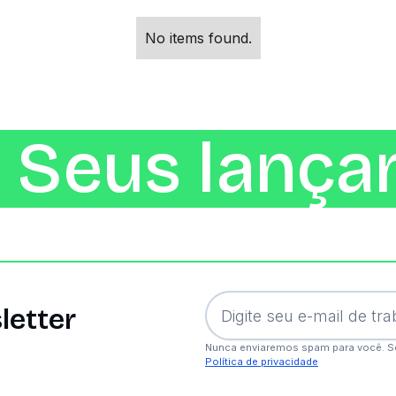
No items found.
 Seus lança
letter
Nunca enviaremos spam para você. S
Política de privacidade