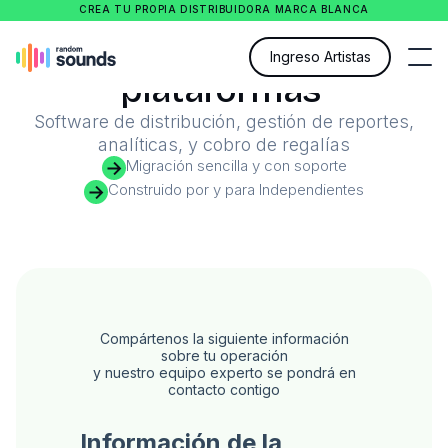
CREA TU PROPIA DISTRIBUIDORA MARCA BLANCA
Tu catálogo en todas las
Ingreso Artistas
plataformas
Software de distribución, gestión de reportes,
analíticas, y cobro de regalías
Migración sencilla y con soporte
Construido por y para Independientes